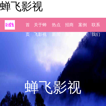
蝉飞影视
首
关于蝉
热点
招商
案例
联系
页
飞影视
新闻
加盟
展示
我们
蝉飞影视