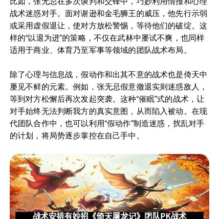
比如，张无忌在多次谈判和交锋中，巧妙利用情报和心理
战术迷惑对手。面对谢逊和金毛狮王的威压，他先行示弱
或采用虚假退让，使对方放松警惕，等待他们的破绽。这
样的“以退为进”的策略，不仅在武林中屡试不爽，也同样
适用于商业、体育乃至军事等领域的团队战术布局。
除了心理与信息战，假动作和出其不意的战术也是倚天中
屡见不鲜的元素。例如，张无忌假意撤退实则迷惑敌人，
等到对方松懈后再次发起突袭。这种“催眠”式的战术，让
对手始终无法判断我方的真实意图，从而陷入被动。在现
代团队合作中，也可以利用“假动作”制造迷惑，扰乱对手
的计划，将局势逐步掌控在自己手中。