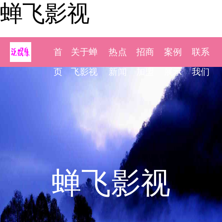
蝉飞影视
首
关于蝉
热点
招商
案例
联系
页
飞影视
新闻
加盟
展示
我们
蝉飞影视