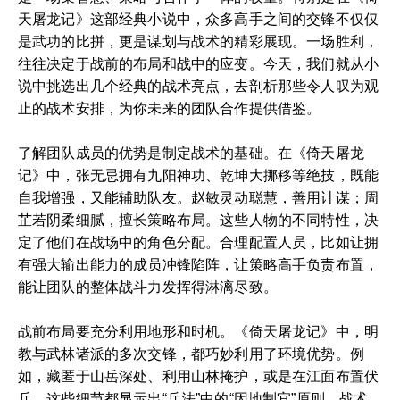
天屠龙记》这部经典小说中，众多高手之间的交锋不仅仅
是武功的比拼，更是谋划与战术的精彩展现。一场胜利，
往往决定于战前的布局和战中的应变。今天，我们就从小
说中挑选出几个经典的战术亮点，去剖析那些令人叹为观
止的战术安排，为你未来的团队合作提供借鉴。
了解团队成员的优势是制定战术的基础。在《倚天屠龙
记》中，张无忌拥有九阳神功、乾坤大挪移等绝技，既能
自我增强，又能辅助队友。赵敏灵动聪慧，善用计谋；周
芷若阴柔细腻，擅长策略布局。这些人物的不同特性，决
定了他们在战场中的角色分配。合理配置人员，比如让拥
有强大输出能力的成员冲锋陷阵，让策略高手负责布置，
能让团队的整体战斗力发挥得淋漓尽致。
战前布局要充分利用地形和时机。《倚天屠龙记》中，明
教与武林诸派的多次交锋，都巧妙利用了环境优势。例
如，藏匿于山岳深处、利用山林掩护，或是在江面布置伏
兵。这些细节都显示出“兵法”中的“因地制宜”原则。战术