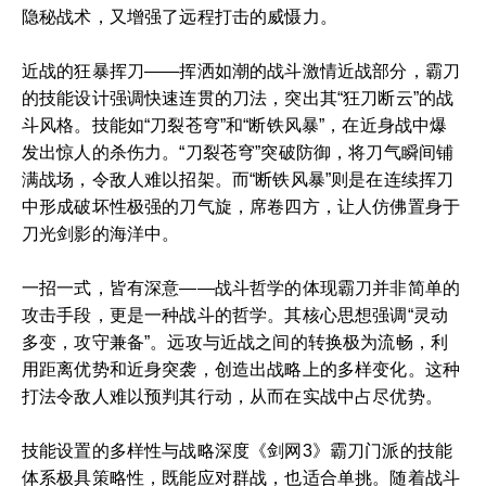
隐秘战术，又增强了远程打击的威慑力。
近战的狂暴挥刀——挥洒如潮的战斗激情近战部分，霸刀
的技能设计强调快速连贯的刀法，突出其“狂刀断云”的战
斗风格。技能如“刀裂苍穹”和“断铁风暴”，在近身战中爆
发出惊人的杀伤力。“刀裂苍穹”突破防御，将刀气瞬间铺
满战场，令敌人难以招架。而“断铁风暴”则是在连续挥刀
中形成破坏性极强的刀气旋，席卷四方，让人仿佛置身于
刀光剑影的海洋中。
一招一式，皆有深意——战斗哲学的体现霸刀并非简单的
攻击手段，更是一种战斗的哲学。其核心思想强调“灵动
多变，攻守兼备”。远攻与近战之间的转换极为流畅，利
用距离优势和近身突袭，创造出战略上的多样变化。这种
打法令敌人难以预判其行动，从而在实战中占尽优势。
技能设置的多样性与战略深度《剑网3》霸刀门派的技能
体系极具策略性，既能应对群战，也适合单挑。随着战斗