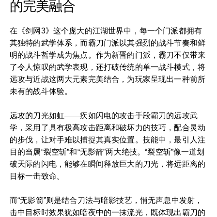
的完美融合
在《剑网3》这个庞大的江湖世界中，每一个门派都拥有
其独特的武学体系，而霸刀门派以其强烈的战斗节奏和鲜
明的战斗哲学成为焦点。作为新晋的门派，霸刀不仅带来
了令人惊叹的武学表现，还打破传统的单一战斗模式，将
远攻与近战这两大元素完美结合，为玩家呈现出一种前所
未有的战斗体验。
远攻的刀光如虹——疾如闪电的攻击手段霸刀的远攻武
学，采用了具有极高攻击距离和破坏力的技巧，配合灵动
的步伐，让对手难以捕捉其真实位置。技能中，最引人注
目的当属“裂空斩”和“无影箭”两大绝技。“裂空斩”像一道划
破天际的闪电，能够在瞬间释放巨大的刀光，将远距离的
目标一击致命。
而“无影箭”则是结合刀法与暗影技艺，悄无声息中发射，
击中目标时效果犹如暗夜中的一抹流光，既体现出霸刀的