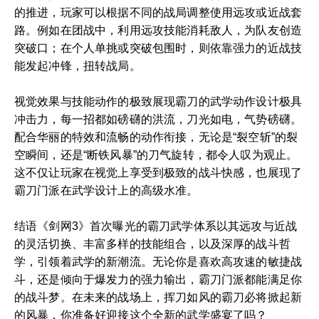
的推进，玩家可以根据不同的战局调整使用远攻或近战套
路。例如在团战中，利用远攻技能消耗敌人，为队友创造
突破口；在个人单挑或突破包围时，则依靠强力的近战技
能发起冲锋，扭转战局。
视觉效果与技能动作的极致展现霸刀的武学动作设计极具
冲击力，每一招都如磅礴的洪流，刀光如电，气势磅礴。
配合华丽的特效和流畅的动作衔接，无论是“裂空斩”的裂
空瞬间，还是“断铁风暴”的刀气旋转，都令人叹为观止。
这不仅让玩家在视觉上享受到极致的战斗快感，也展现了
霸刀门派在武学设计上的高级水准。
结语《剑网3》首次曝光的霸刀武学体系以其远攻与近战
的灵活切换、丰富多样的技能组合，以及深厚的战斗哲
学，引领着武学的新潮流。无论你是喜欢高攻速的敏捷战
斗，还是倾向于爆发力的强力输出，霸刀门派都能满足你
的战斗梦。在未来的战场上，挥刀如风的霸刀必将掀起新
的风暴，你准备好迎接这个全新的武学盛宴了吗？