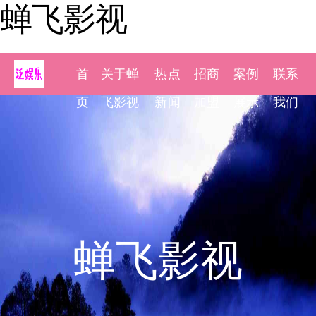
蝉飞影视
首
关于蝉
热点
招商
案例
联系
页
飞影视
新闻
加盟
展示
我们
蝉飞影视